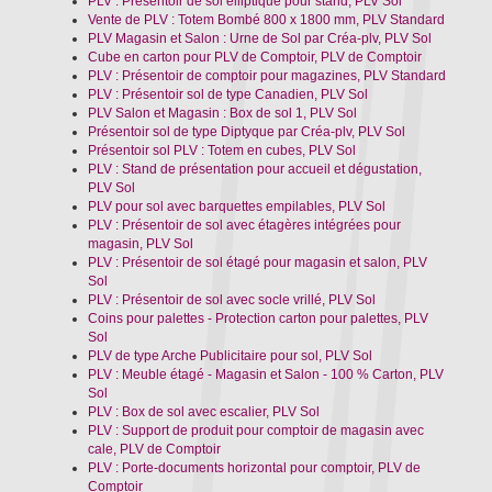
PLV : Présentoir de sol elliptique pour stand, PLV Sol
Vente de PLV : Totem Bombé 800 x 1800 mm, PLV Standard
PLV Magasin et Salon : Urne de Sol par Créa-plv, PLV Sol
Cube en carton pour PLV de Comptoir, PLV de Comptoir
PLV : Présentoir de comptoir pour magazines, PLV Standard
PLV : Présentoir sol de type Canadien, PLV Sol
PLV Salon et Magasin : Box de sol 1, PLV Sol
Présentoir sol de type Diptyque par Créa-plv, PLV Sol
Présentoir sol PLV : Totem en cubes, PLV Sol
PLV : Stand de présentation pour accueil et dégustation,
PLV Sol
PLV pour sol avec barquettes empilables, PLV Sol
PLV : Présentoir de sol avec étagères intégrées pour
magasin, PLV Sol
PLV : Présentoir de sol étagé pour magasin et salon, PLV
Sol
PLV : Présentoir de sol avec socle vrillé, PLV Sol
Coins pour palettes - Protection carton pour palettes, PLV
Sol
PLV de type Arche Publicitaire pour sol, PLV Sol
PLV : Meuble étagé - Magasin et Salon - 100 % Carton, PLV
Sol
PLV : Box de sol avec escalier, PLV Sol
PLV : Support de produit pour comptoir de magasin avec
cale, PLV de Comptoir
PLV : Porte-documents horizontal pour comptoir, PLV de
Comptoir