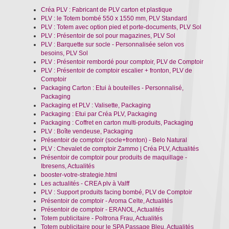
Créa PLV : Fabricant de PLV carton et plastique
PLV : le Totem bombé 550 x 1550 mm, PLV Standard
PLV : Totem avec option pied et porte-documents, PLV Sol
PLV : Présentoir de sol pour magazines, PLV Sol
PLV : Barquette sur socle - Personnalisée selon vos
besoins, PLV Sol
PLV : Présentoir rembordé pour comptoir, PLV de Comptoir
PLV : Présentoir de comptoir escalier + fronton, PLV de
Comptoir
Packaging Carton : Etui à bouteilles - Personnalisé,
Packaging
Packaging et PLV : Valisette, Packaging
Packaging : Etui par Créa PLV, Packaging
Packaging : Coffret en carton multi-produits, Packaging
PLV : Boîte vendeuse, Packaging
Présentoir de comptoir (socle+fronton) - Belo Natural
PLV : Chevalet de comptoir Zammo | Créa PLV, Actualités
Présentoir de comptoir pour produits de maquillage -
Ibresens, Actualités
booster-votre-strategie.html
Les actualités - CREA plv à Valff
PLV : Support produits facing bombé, PLV de Comptoir
Présentoir de comptoir - Aroma Celte, Actualités
Présentoir de comptoir - ERANOL, Actualités
Totem publicitaire - Poltrona Frau, Actualités
Totem publicitaire pour le SPA Passage Bleu, Actualités