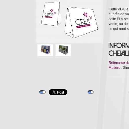
Cette PLV, l
auprès de vot
cette PLV se 
vente, ou de
ce qui rend 
Inform
cheval
Référence d
Matière
: Si