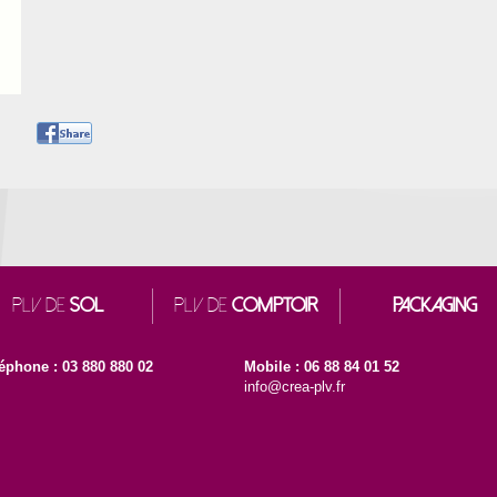
PLV DE
SOL
PLV DE
COMPTOIR
PACKAGING
éphone : 03 880 880 02
Mobile : 06 88 84 01 52
info@crea-plv.fr