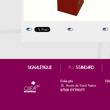
SIGNALÉTIQUE
PLV
STANDARD
Créa plv
Tél
35, Route de Saint Nabor
67530 OTTROTT