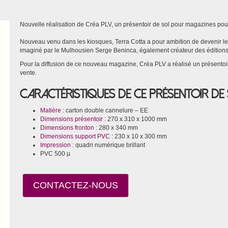
Nouvelle réalisation de Créa PLV, un présentoir de sol pour magazines pou
Nouveau venu dans les kiosques, Terra Cotta a pour ambition de devenir l
imaginé par le Mulhousien Serge Beninca, également créateur des éditions
Pour la diffusion de ce nouveau magazine, Créa PLV a réalisé un présentoi
vente.
Caractéristiques de ce présentoir de
Matière
: carton double cannelure – EE
Dimensions présentoir
: 270 x 310 x 1000 mm
Dimensions fronton
: 280 x 340 mm
Dimensions support PVC
: 230 x 10 x 300 mm
Impression
: quadri numérique brillant
PVC 500 µ
CONTACTEZ-NOUS